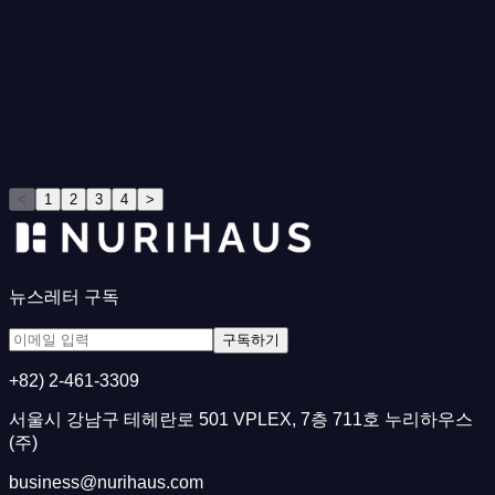
Tocobo
[
Off-line
]
July Mini Nuriday
[
Commerce
]
Dana Box
<
1
2
3
4
>
뉴스레터 구독
구독하기
+82) 2-461-3309
서울시 강남구 테헤란로 501 VPLEX, 7층 711호 누리하우스
(주)
business@nurihaus.com