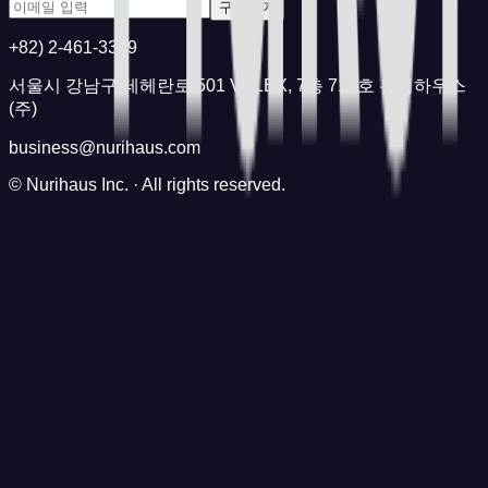
구독하기
+82) 2-461-3309
서울시 강남구 테헤란로 501 VPLEX, 7층 711호 누리하우스
(주)
business@nurihaus.com
© Nurihaus Inc. · All rights reserved.